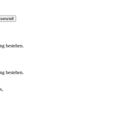
senziell
ung bestehen.
ung bestehen.
s,