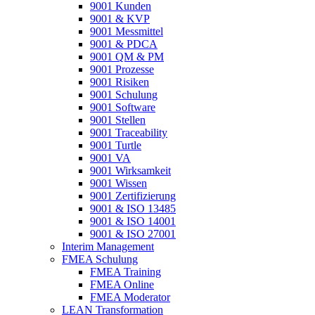
9001 Kunden
9001 & KVP
9001 Messmittel
9001 & PDCA
9001 QM & PM
9001 Prozesse
9001 Risiken
9001 Schulung
9001 Software
9001 Stellen
9001 Traceability
9001 Turtle
9001 VA
9001 Wirksamkeit
9001 Wissen
9001 Zertifizierung
9001 & ISO 13485
9001 & ISO 14001
9001 & ISO 27001
Interim Management
FMEA Schulung
FMEA Training
FMEA Online
FMEA Moderator
LEAN Transformation