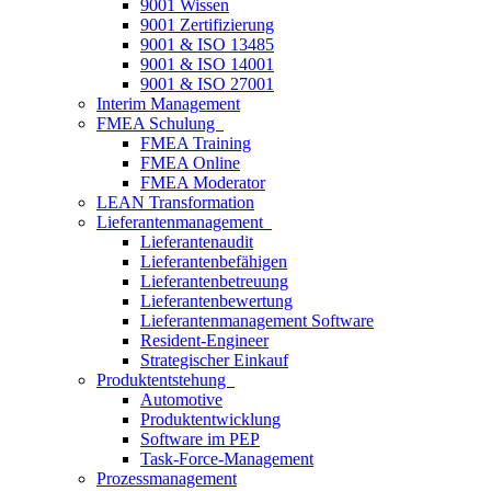
9001 Wissen
9001 Zertifizierung
9001 & ISO 13485
9001 & ISO 14001
9001 & ISO 27001
Interim Management
FMEA Schulung
FMEA Training
FMEA Online
FMEA Moderator
LEAN Transformation
Lieferantenmanagement
Lieferantenaudit
Lieferantenbefähigen
Lieferantenbetreuung
Lieferantenbewertung
Lieferantenmanagement Software
Resident-Engineer
Strategischer Einkauf
Produktentstehung
Automotive
Produktentwicklung
Software im PEP
Task-Force-Management
Prozessmanagement