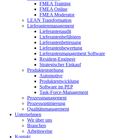
FMEA Training
FMEA Online
FMEA Moderator
LEAN Transformation
Lieferantenmanagement
Lieferantenaudit
Lieferantenbefähigen
Lieferantenbetreuung
Lieferantenbewertung
Lieferantenmanagement Software
Resident-Engineer
Strategischer Einkauf
Produktentstehung
Automotive
Produktentwicklung
Software im PEP
Task-Force-Management
Prozessmanagement
Prozessoptimierung
Qualitätsmanagement
Unternehmen
Wir über uns
Branchen
Arbeitsweise
Kontakt