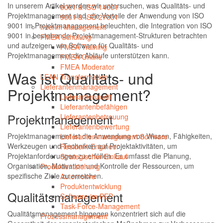
In unserem Artikel werden wir untersuchen, was Qualitäts- und
9001 & ISO 14001
Projektmanagement sind, die Vorteile der Anwendung von ISO
9001 & ISO 27001
9001 im Projektmanagement beleuchten, die Integration von ISO
Interim Management
9001 in bestehende Projektmanagement-Strukturen betrachten
FMEA Schulung
und aufzeigen, wie Software für Qualitäts- und
FMEA Training
Projektmanagement die Abläufe unterstützen kann.
FMEA Online
FMEA Moderator
Was ist Qualitäts- und
LEAN Transformation
Lieferantenmanagement
Projektmanagement?
Lieferantenaudit
Lieferantenbefähigen
Projektmanagement
Lieferantenbetreuung
Lieferantenbewertung
Projektmanagement ist die Anwendung von Wissen, Fähigkeiten,
Lieferantenmanagement Software
Werkzeugen und Techniken auf Projektaktivitäten, um
Resident-Engineer
Projektanforderungen zu erfüllen. Es umfasst die Planung,
Strategischer Einkauf
Organisation, Motivation und Kontrolle der Ressourcen, um
Produktentstehung
spezifische Ziele zu erreichen.
Automotive
Produktentwicklung
Qualitätsmanagement
Software im PEP
Task-Force-Management
Qualitätsmanagement hingegen konzentriert sich auf die
Prozessmanagement