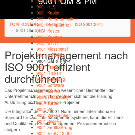
9001 QM & PM
9001 Führung
9001 HLS
9001 Kapitel
9001 Kommunikation
TQM-KONTOR
Leistungen
ISO 9001:2015
9001 Kompetenz
9001 QM & PM
9001 Kosten
9001 Kunden
9001 & KVP
9001 Messmittel
Projektmanagement nach
9001 & PDCA
9001 QM & PM
ISO 9001 effizient
9001 Prozesse
9001 Risiken
durchführen
9001 Schulung
9001 Software
Das Projektmanagement, ein wesentlicher Bestandteil der
9001 Stellen
Unternehmensführung, konzentriert sich auf die Planung,
9001 Traceability
Ausführung und Kontrolle von Projekten.
9001 Turtle
9001 VA
Die Integration der ISO 9001-Norm, einem internationalen
9001 Wirksamkeit
Standard für Qualitätsmanagementsysteme, kann die Effizienz
9001 Wissen
und Qualität von Projektmanagement-Prozessen erheblich
9001 Zertifizierung
steigern.
9001 & ISO 13485