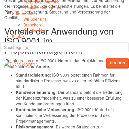
Gesamtheit der organisatorischen Maßnahmen zur Verbesserung
Prozessoptimierung
der Prozesse, Produkte oder Dienstleistungen. Es beinhaltet die
Qualitätsmanagement
Planung, Überwachung, Steuerung und Verbesserung der
Unternehmen
Qualität.
Wir über uns
Branchen
Vorteile der Anwendung von
Arbeitsweise
Kontakt
ISO 9001 im
Projektmanagement
Die Integration der ISO 9001-Norm in das Projektmanagement
SUCHEN
bietet zahlreiche Vorteile:
Standardisierung
: ISO 9001 bietet einen Rahmen für
standardisierte Prozesse, was zu einer erhöhten Effizienz
führt.
Kundenorientierung
: Der Standard betont die Bedeutung
der Kundenzufriedenheit, was zu einer besseren Erfüllung
von Kundenanforderungen führt.
Kontinuierliche Verbesserung
: ISO 9001 fördert die
kontinuierliche Verbesserung der Prozesse und des
Projektmanagements.
Risikomanagement
: Es werden Strategien zur