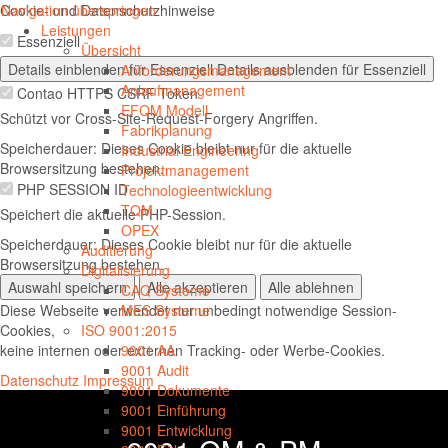
Cookie- und Datenschutzhinweise
Navigation überspringen
Navig
Leistungen
Essenziell
öffnen
Übersicht
Details einblenden
für Essenziell
Details ausblenden
für Essenziell
Anforderungsmanagement
Anlaufmanagement
Contao HTTPS CSRF Token
EFQM Modell
Schützt vor Cross-Site-Request-Forgery Angriffen.
Fabrikplanung
Speicherdauer:
Dieses Cookie bleibt nur für die aktuelle
Industrial Engineering
Browsersitzung bestehen.
Projektmanagement
PHP SESSION ID
Technologieentwicklung
TQM
Speichert die aktuelle PHP-Session.
OPEX
Speicherdauer:
Dieses Cookie bleibt nur für die aktuelle
Auditierung
Browsersitzung bestehen.
Digitalisierung
Auswahl speichern
Alle akzeptieren
Alle ablehnen
CAQ Systeme
Diese Webseite verwendet nur unbedingt notwendige Session-
MES Systeme
Cookies,
ISO 9001:2015
keine internen oder externen Tracking- oder Werbe-Cookies.
9001 AA
9001 Audit
Datenschutz
Impressum
9001 Dokumente
9001 Einführung
9001 Entwicklung