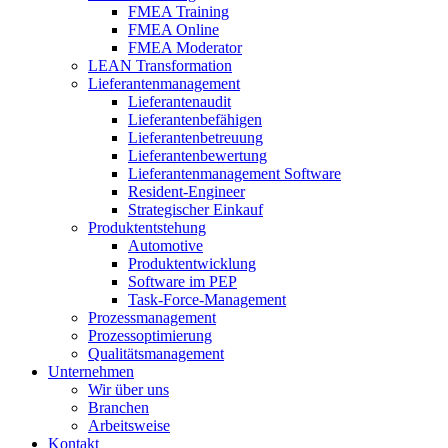
FMEA Training
FMEA Online
FMEA Moderator
LEAN Transformation
Lieferantenmanagement
Lieferantenaudit
Lieferantenbefähigen
Lieferantenbetreuung
Lieferantenbewertung
Lieferantenmanagement Software
Resident-Engineer
Strategischer Einkauf
Produktentstehung
Automotive
Produktentwicklung
Software im PEP
Task-Force-Management
Prozessmanagement
Prozessoptimierung
Qualitätsmanagement
Unternehmen
Wir über uns
Branchen
Arbeitsweise
Kontakt