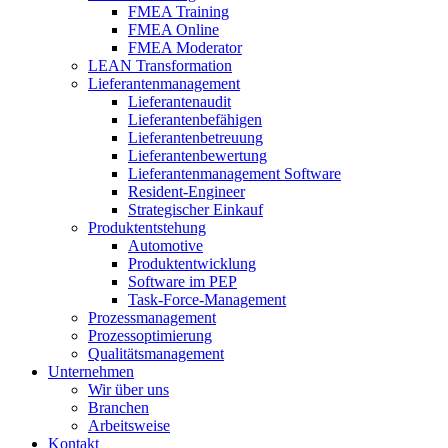
FMEA Training
FMEA Online
FMEA Moderator
LEAN Transformation
Lieferantenmanagement
Lieferantenaudit
Lieferantenbefähigen
Lieferantenbetreuung
Lieferantenbewertung
Lieferantenmanagement Software
Resident-Engineer
Strategischer Einkauf
Produktentstehung
Automotive
Produktentwicklung
Software im PEP
Task-Force-Management
Prozessmanagement
Prozessoptimierung
Qualitätsmanagement
Unternehmen
Wir über uns
Branchen
Arbeitsweise
Kontakt