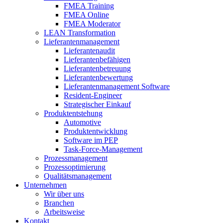
FMEA Training
FMEA Online
FMEA Moderator
LEAN Transformation
Lieferantenmanagement
Lieferantenaudit
Lieferantenbefähigen
Lieferantenbetreuung
Lieferantenbewertung
Lieferantenmanagement Software
Resident-Engineer
Strategischer Einkauf
Produktentstehung
Automotive
Produktentwicklung
Software im PEP
Task-Force-Management
Prozessmanagement
Prozessoptimierung
Qualitätsmanagement
Unternehmen
Wir über uns
Branchen
Arbeitsweise
Kontakt